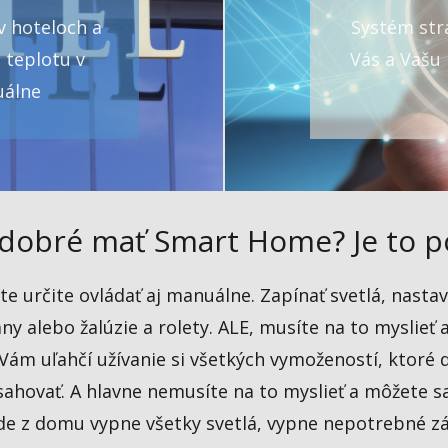
v hoteloch a
Systém strá
 teplotu v
Vás a Vašu 
uálne
 dobré mať Smart Home? Je to 
e určite ovládať aj manuálne. Zapínať svetlá, nastavov
y alebo žalúzie a rolety. ALE, musíte na to myslieť
Vám uľahčí užívanie si všetkých vymožeností, ktoré
ahovať. A hlavne nemusíte na to myslieť a môžete sa
 z domu vypne všetky svetlá, vypne nepotrebné zásu