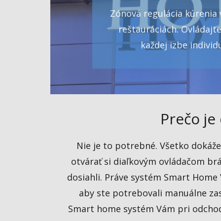
Zónová regulácia kúrenia 
reštauráciách. Ovládajte
každej izbe individ
Prečo je
Nie je to potrebné. Všetko dokážet
otvárať si diaľkovým ovládačom brán
dosiahli. Práve systém Smart Home 
aby ste potrebovali manuálne zas
Smart home systém Vám pri odchode