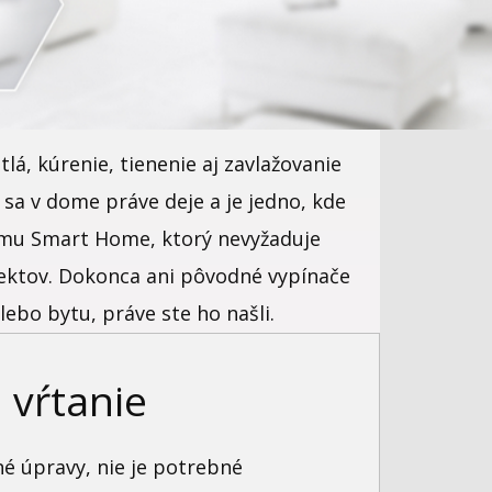
lá, kúrenie, tienenie aj zavlažovanie
 sa v dome práve deje a je jedno, kde
omu Smart Home, ktorý nevyžaduje
bjektov. Dokonca ani pôvodné vypínače
ebo bytu, práve ste ho našli.
 vŕtanie
é úpravy, nie je potrebné