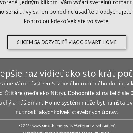
atvorené. Jedným klikom, Vám vyčarí svetelnú roman
 seriálu. Vy sa len pohodlne usadíte a oddychujete
kontrolou kdekoľvek ste vo svete.
CHCEM SA DOZVEDIEŤ VIAC O SMART HOME
lepšie raz vidieť ako sto krát poč
úkame Vám návštevu 5 izbového rodinného domu, v k
Štitáre (neďaleko Nitry). Dohodnite si na tel.čísle
duchý a náš Smart Home systém môže byť nainštalova
nutnosti akýchkoľvek stavebných úprav.
© 2024 www.smarthomesys.sk. Všetky práva vyhradené.