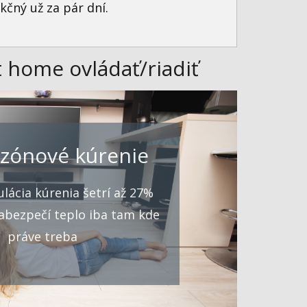
čný už za pár dní.
t home ovládať/riadiť
zónové kúrenie
lácia kúrenia šetrí až 27%
abezpečí teplo iba tam kde
práve treba