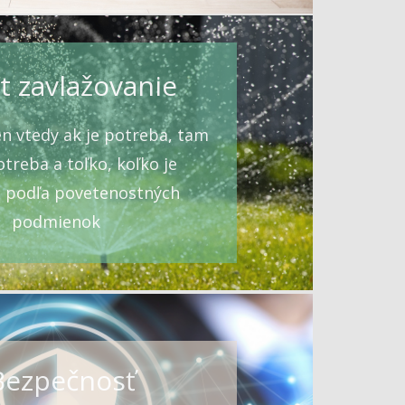
t zavlažovanie
en vtedy ak je potreba, tam
otreba a toľko, koľko je
, podľa povetenostných
podmienok
Bezpečnosť