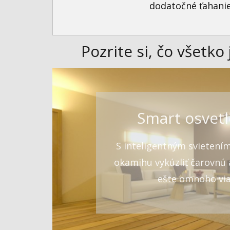
dodatočné ťahanie
Pozrite si, čo všetk
Smart osvetl
S inteligentným svietení
okamihu vykúzliť čarovnú
ešte omnoho via