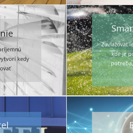
Smar
nie
Zavlažovať l
príjemnú
kde je p
ytvorí kedy
potreba
ovať
el