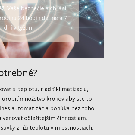
ži Vaše bezpečie a chráni
rodinu 24 hodín denne a 7
dní v týždni
potrebné?
ať si teplotu, riadiť klimatizáciu,
 a urobiť množstvo krokov aby ste to
 dnes automatizácia ponúka bez toho
 venovať dôležitejším činnostiam.
vky zníži teplotu v miestnostiach,