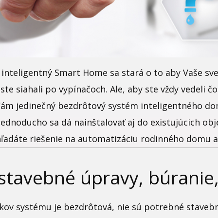
inteligentný Smart Home sa stará o to aby Vaše svet
te siahali po vypínačoch. Ale, aby ste vždy vedeli čo
ám jedinečný bezdrôtový systém inteligentného d
jednoducho sa dá nainštalovať aj do existujúcich o
hľadáte riešenie na automatizáciu rodinného domu al
stavebné úpravy, búranie,
ov systému je bezdrôtová, nie sú potrebné stavebn