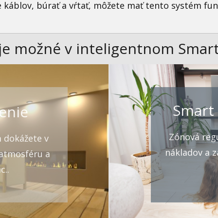
 káblov, búrať a vŕtať, môžete mať tento systém funk
o je možné v inteligentnom Smar
Smart 
enie
Zónová regu
m dokážete v
nákladov a z
 atmosféru a
c..