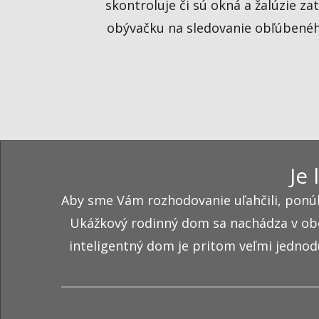
skontroluje či sú okná a žalúzie z
obývačku na sledovanie obľúbeného
Je 
Aby sme Vám rozhodovanie uľahčili, pon
Ukážkový rodinný dom sa nachádza v obci 
inteligentný dom je pritom veľmi jedno